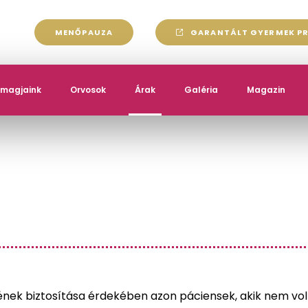
MENŐPAUZA
GARANTÁLT GYERMEK P
omagjaink
Orvosok
Árak
Galéria
Magazin
ének biztosítása érdekében azon páciensek, akik nem volt