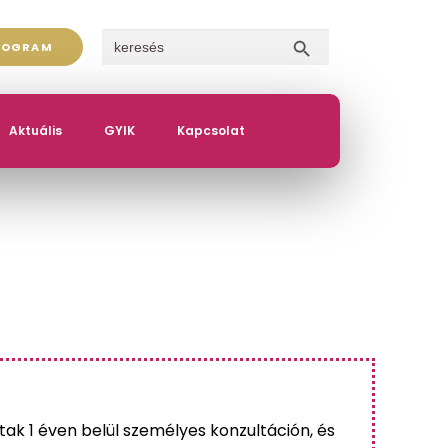
SEARCH BUTTON
Search for:
ROGRAM
Aktuális
GYIK
Kapcsolat
ak 1 éven belül személyes konzultáción, és