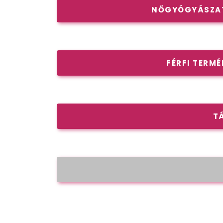
NŐGYÓGYÁSZAT
FÉRFI TERM
T