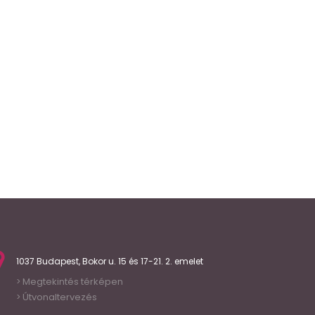
1037 Budapest, Bokor u. 15 és 17-21. 2. emelet
Megtekintés térképen
>
Útvonaltervezés
>