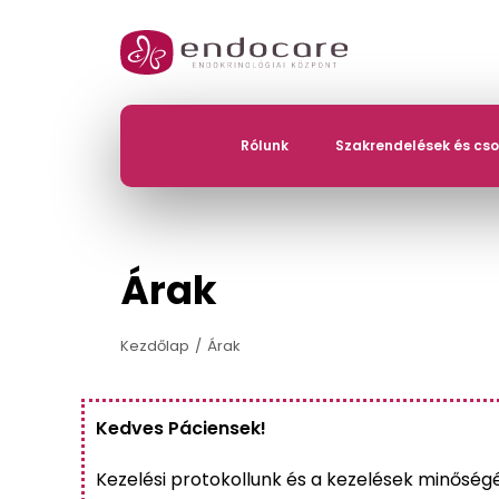
Rólunk
Szakrendelések és cs
Árak
Kezdőlap
Árak
Kedves Páciensek!
Kezelési protokollunk és a kezelések minőség