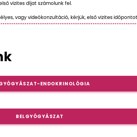
lső vizites díjat számolunk fel.
s, vagy videókonzultáció, kérjük, első vizites időpontot
nk
LGYÓGYÁSZAT-ENDOKRINOLÓGIA
BELGYÓGYÁSZAT