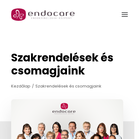
MENŐPAUZA
Szakrendelések és
GARANTÁLT GYERMEK PROGRAM
csomagjaink
Rólunk
Kezdőlap
Szakrendelések és csomagjaink
Szakrendelések és csomagjaink
Orvosok
Árak
Galéria