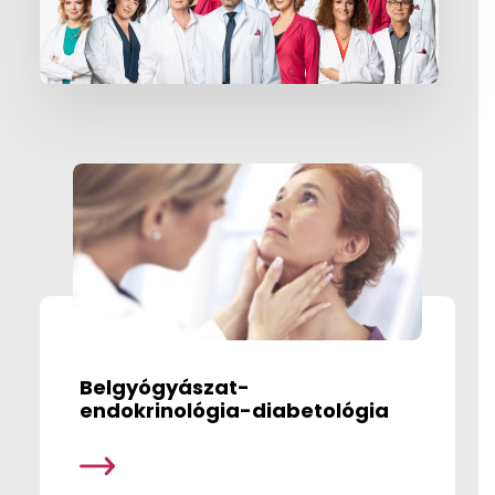
Magazin
Aktuális
GYIK
Kapcsolat
Kereső
Belgyógyászat-
endokrinológia-diabetológia