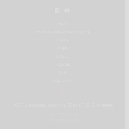
Rólunk
Szakrendelések és csomagjaink
Orvosok
Áraink
Aktuális
Magazin
GYIK
Kapcsolat
1037 Budapest, Bokor u. 15 és 17-21. 2. emelet
Megtekintés térképen
>
Útvonaltervezés
>