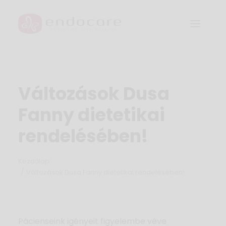
MENŐPAUZA
Változások Dusa
GARANTÁLT GYERMEK PROGRAM
Fanny dietetikai
Rólunk
rendelésében!
Szakrendelések és csomagjaink
Kezdőlap
Orvosok
Változások Dusa Fanny dietetikai rendelésében!
Árak
Galéria
Pácienseink igényeit figyelembe véve