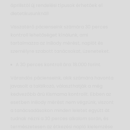
áprilistól új rendelési típusok érhetőek el
Magazin
dietetikusunknál!
Aktuális
Visszatérő pácienseink számára 30 perces
GYIK
kontroll lehetőséget kínálunk, ami
tartalmazza az InBody mérést, naplót és
Kapcsolat
személyre szabott tanácsokat, üzeneteket.
Kereső
A 30 perces kontroll ára: 18.000 forint.
Várandós pácienseink, akik számára havonta
javasolt a találkozó, választhatják a még
kedvezőbb árú Kismama kontrollt. Ebben az
esetben InBody mérést nem végzünk, viszont
a tanácsadásokon minden leletet együtt át
tudnak nézni a 30 perces alkalom során, és
természetesen az étkezési napló kielemzése