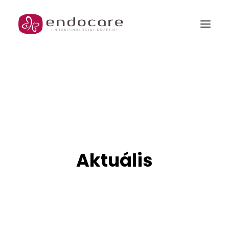
MENŐPAUZA
GARANTÁLT GYERMEK PROGRAM
Rólunk
Szakrendelések és csomagjaink
Aktuális
Orvosok
Árak
Galéria