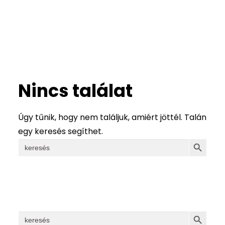
Magazin
Aktuális
GYIK
Kapcsolat
Nincs találat
Kereső
Úgy tűnik, hogy nem találjuk, amiért jöttél. Talán
egy keresés segíthet.
SEARCH
Search
for:
SEARCH
Search
for: