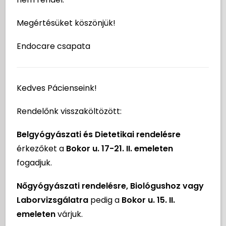
Magazin
Megértésüket köszönjük!
Aktuális
Endocare csapata
GYIK
Rólunk
Szakrendelések és csomagjaink
Kapcsolat
Orvosok
Kedves Pácienseink!
Kereső
Áraink
Rendelőnk visszaköltözött:
Aktuális
Magazin
Belgyógyászati és Dietetikai rendelésre
GYIK
érkezőket a
Bokor u. 17-21. II. emeleten
Kapcsolat
fogadjuk.
Nőgyógyászati rendelésre, Biológushoz vagy
Laborvizsgálatra
1037 Budapest, Bokor u. 15 és 17-21. 2. emelet
pedig a
Bokor u. 15. II.
emeleten
várjuk.
Megtekintés térképen
>
Útvonaltervezés
>