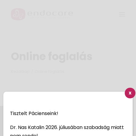
MENŐPAUZA
Online foglalás
GARANTÁLT GYERMEK PROGRAM
Kezdőlap
Online foglalás
Rólunk
Szakrendelések és csomagjaink
X
Orvosok
Tisztelt Pácienseink!
Árak
Dr. Nas Katalin 2026. júliusában szabadság miatt
Galéria
nem rendel.