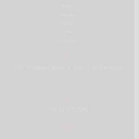
Áraink
Aktuális
Magazin
GYIK
Kapcsolat
1037 Budapest, Bokor u. 15 és 17-21. 2. emelet
Megtekintés térképen
>
Útvonaltervezés
>
+36 20 779 7350
info@endocare.hu