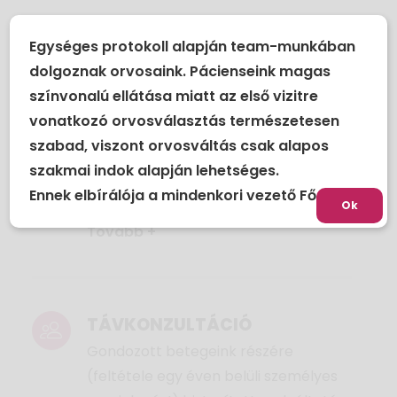
ONLINE FOGLALÁS
Egységes protokoll alapján team-munkában
Az EndoCare Endokrinológiai Központ
dolgoznak orvosaink. Pácienseink magas
online bejelentkezési
színvonalú ellátása miatt az első vizitre
szolgáltatásának segítségével
vonatkozó orvosválasztás természetesen
betegeink bármikor időpontot
szabad, viszont orvosváltás csak alapos
egyeztethetnek szakrendeléseinkre.
szakmai indok alapján lehetséges.
Kényelmesen, várakozás nélkül, akár
Ennek elbírálója a mindenkori vezető Főorvos.
hétvégén is!
Ok
Tovább +
TÁVKONZULTÁCIÓ
Gondozott betegeink részére
(feltétele egy éven belüli személyes