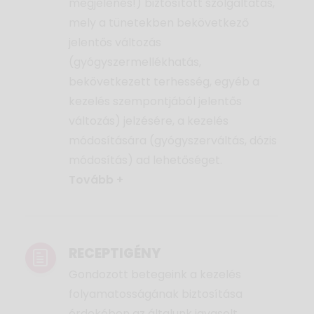
megjelenés!) biztosított szolgáltatás,
mely a tünetekben bekövetkező
jelentős változás
(gyógyszermellékhatás,
bekövetkezett terhesség, egyéb a
kezelés szempontjából jelentős
változás) jelzésére, a kezelés
módosítására (gyógyszerváltás, dózis
módosítás) ad lehetőséget.
Tovább +
RECEPTIGÉNY
Gondozott betegeink a kezelés
folyamatosságának biztosítása
érdekében az általunk javasolt