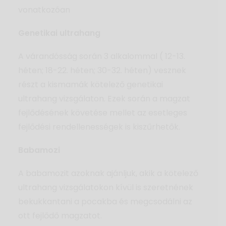
vonatkozóan
Genetikai ultrahang
A várandósság során 3 alkalommal ( 12-13.
héten; 18-22. héten; 30-32. héten) vesznek
részt a kismamák kötelező genetikai
ultrahang vizsgálaton. Ezek során a magzat
fejlődésének követése mellet az esetleges
fejlődési rendellenességek is kiszűrhetők.
Babamozi
A babamozit azoknak ajánljuk, akik a kötelező
ultrahang vizsgálatokon kívül is szeretnének
bekukkantani a pocakba és megcsodálni az
ott fejlődő magzatot.