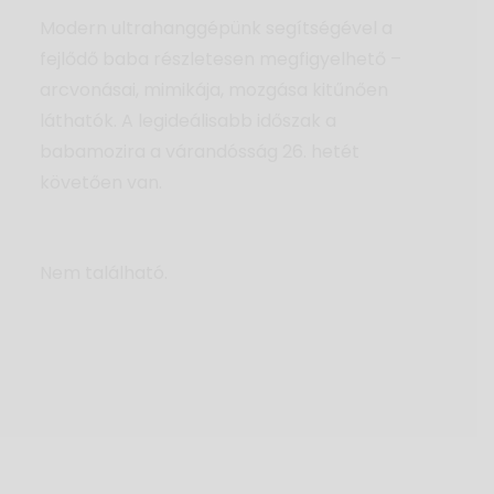
Modern ultrahanggépünk segítségével a
fejlődő baba részletesen megfigyelhető –
arcvonásai, mimikája, mozgása kitűnően
láthatók. A legideálisabb időszak a
babamozira a várandósság 26. hetét
követően van.
Nem található.