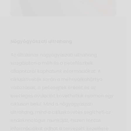
Magazin
Aktuális
GYIK
Nőgyógyászati ultrahang
Kapcsolat
Az általános nőgyógyászati ultrahang
Kereső
vizsgálaton a méh és a petefészkek
állapotáról kaphatunk információkat. A
cikluskövetés során a méhnyálkahártya
változásait, a petesejtek érését és az
esetleges ovulaciót követhetjük nyomon egy
cikluson belül. Mind a nőgyógyászati
ultrahang, mind a cikluskövetés segítheti az
endokrinológus munkáját, hiszen fontos
információkat adhat a tervezett kezelésre