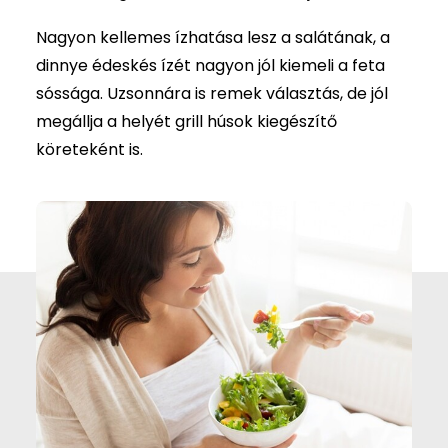
Nagyon kellemes ízhatása lesz a salátának, a
dinnye édeskés ízét nagyon jól kiemeli a feta
sóssága. Uzsonnára is remek választás, de jól
megállja a helyét grill húsok kiegészítő
köreteként is.