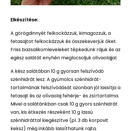
Elkészítése:
A görögdinnyét felkockázzuk, kimagozzuk, a
fetasajtot felkockázzuk és összekeverjük őket.
Friss bazsalikomleveleket tépkedünk rájuk és az
egész salátát enyhén meglocsoljuk olívaolajjal.
A kész salátában 10 g gyorsan felszívódó
szénhidrát lesz. A gyümölcs szénhidrát-
tartalmának felszívódását azonban jól lassítja a
fetasajt és az olívaolaj fehérje- és zsírtartalma.
Mivel a salátánkban csak 10 g gyors szénhidrát
van, kis étkezés részeként 10 g lassú
szénhidráttal kiegészítve (pl. 3 db korpovit
keksz) még inkább lassíthatunk rajta.