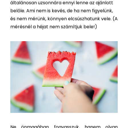
általánosan uzsonnára ennyi lenne az ajánlott
belőle. Ami nem is kevés, de ha nem figyelünk,
és nem mérünk, könnyen elcsúszhatunk vele. (A
mérésnél a héjat nem számítjuk bele!)
Ne önmagában fogyasszuk, hanem olyan