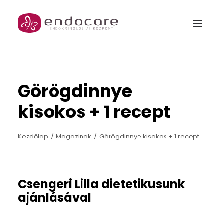
MENŐPAUZA
Görögdinnye
GARANTÁLT GYERMEK PROGRAM
kisokos + 1 recept
Rólunk
Kezdőlap
Magazinok
Görögdinnye kisokos + 1 recept
Szakrendelések és csomagjaink
Orvosok
Csengeri Lilla dietetikusunk
Árak
ajánlásával
Galéria