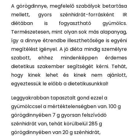
A görögdinnye, megfelelő szabályok betartása
Magazin
mellett, gyors szénhidrát-forrásként IR
Aktuális
diétában is fogyasztható gyümölcs.
Természetesen, mint olyan sok más alapanyag,
GYIK
így a dinnye étrendbe illeszthetősége is egyéni
Kapcsolat
megítélést igényel. A jó diéta mindig személyre
szabott, ehhez mindenképpen érdemes
Kereső
dietetikus szakember segítségét kérni. Tehát,
hogy kinek lehet és kinek nem ajánlott,
egyeztessük le előbb a dietetikusunkkal!
Leggyakrabban tapasztalt gond ezzel a
gyümölccsel a mértéktelenségben van. 100 g
görögdinnyében 7 g gyorsan felszívódó
szénhidrát van, tehát körülbelül 285 g
görögdinnyében van 20 g szénhidrát,