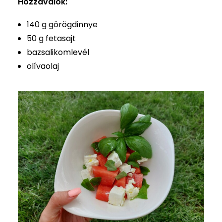
Hozzávalók:
140 g görögdinnye
50 g fetasajt
bazsalikomlevél
olívaolaj