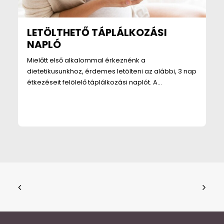
LETÖLTHETŐ TÁPLÁLKOZÁSI
NAPLÓ
Mielőtt első alkalommal érkeznénk a
dietetikusunkhoz, érdemes letölteni az alábbi, 3 nap
étkezéseit felölelő táplálkozási naplót. A…