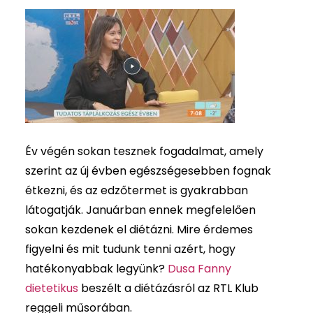
Magazin
Aktuális
GYIK
Kapcsolat
Kereső
Év végén sokan tesznek fogadalmat, amely
szerint az új évben egészségesebben fognak
étkezni, és az edzőtermet is gyakrabban
látogatják. Januárban ennek megfelelően
sokan kezdenek el diétázni. Mire érdemes
figyelni és mit tudunk tenni azért, hogy
hatékonyabbak legyünk?
Dusa Fanny
dietetikus
beszélt a diétázásról az RTL Klub
reggeli műsorában.