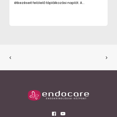
étkezéseit felölelő táplálkozási naplót. A…