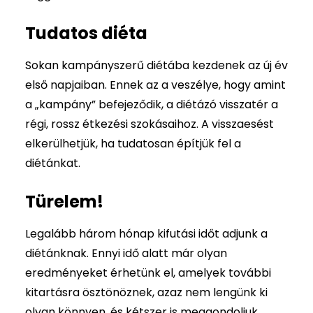
Tudatos diéta
Sokan kampányszerű diétába kezdenek az új év
első napjaiban. Ennek az a veszélye, hogy amint
a „kampány” befejeződik, a diétázó visszatér a
régi, rossz étkezési szokásaihoz. A visszaesést
elkerülhetjük, ha tudatosan építjük fel a
diétánkat.
Türelem!
Legalább három hónap kifutási időt adjunk a
diétánknak. Ennyi idő alatt már olyan
eredményeket érhetünk el, amelyek további
kitartásra ösztönöznek, azaz nem lengünk ki
olyan könnyen, és kétszer is meggondoljuk,