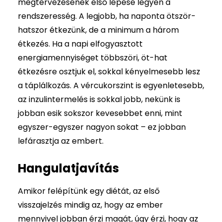
megtervezésének első lépése legyen a
rendszeresség. A legjobb, ha naponta ötször-
hatszor étkezünk, de a minimum a három
étkezés. Ha a napi elfogyasztott
energiamennyiséget többszöri, öt-hat
étkezésre osztjuk el, sokkal kényelmesebb lesz
a táplálkozás. A vércukorszint is egyenletesebb,
az inzulintermelés is sokkal jobb, nekünk is
jobban esik sokszor kevesebbet enni, mint
egyszer-egyszer nagyon sokat – ez jobban
lefárasztja az embert.
Hangulatjavítás
Amikor felépítünk egy diétát, az első
visszajelzés mindig az, hogy az ember
mennyivel jobban érzi magát, úgy érzi, hogy az