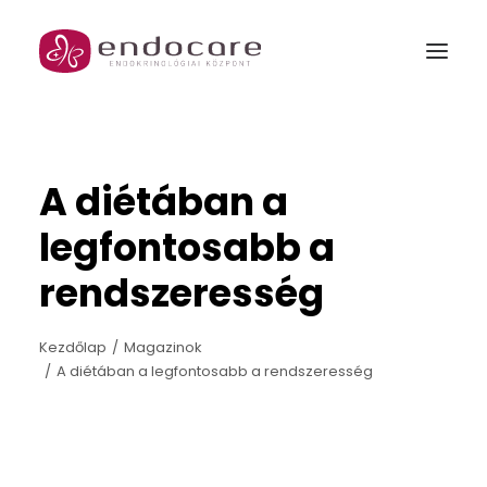
MENŐPAUZA
A diétában a
GARANTÁLT GYERMEK PROGRAM
legfontosabb a
Rólunk
rendszeresség
Szakrendelések és csomagjaink
Kezdőlap
Magazinok
Orvosok
A diétában a legfontosabb a rendszeresség
Árak
Galéria