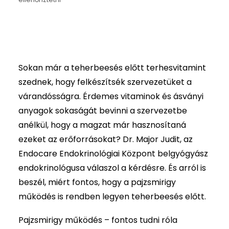
Magazin
Aktuális
GYIK
Sokan már a teherbeesés előtt terhesvitamint
Kapcsolat
szednek, hogy felkészítsék szervezetüket a
várandósságra. Érdemes vitaminok és ásványi
Kereső
anyagok sokaságát bevinni a szervezetbe
anélkül, hogy a magzat már hasznosítaná
ezeket az erőforrásokat? Dr. Major Judit, az
Endocare Endokrinológiai Központ belgyógyász
endokrinológusa válaszol a kérdésre. És arról is
beszél, miért fontos, hogy a pajzsmirigy
működés is rendben legyen teherbeesés előtt.
Pajzsmirigy működés – fontos tudni róla