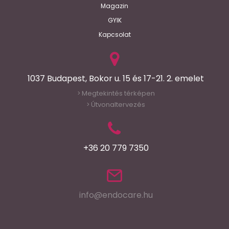
Magazin
GYIK
Kapcsolat
1037 Budapest, Bokor u. 15 és 17-21. 2. emelet
Megtekintés térképen
>
Útvonaltervezés
>
+36 20 779 7350
info@endocare.hu