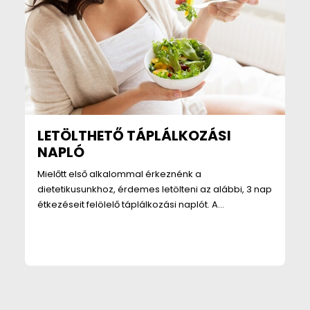
LETÖLTHETŐ TÁPLÁLKOZÁSI
NAPLÓ
Mielőtt első alkalommal érkeznénk a
dietetikusunkhoz, érdemes letölteni az alábbi, 3 nap
étkezéseit felölelő táplálkozási naplót. A…