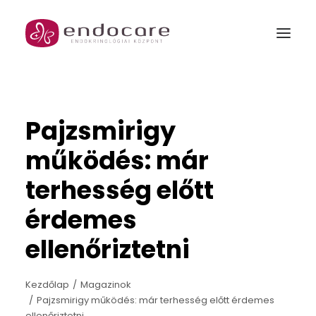
MENŐPAUZA
Pajzsmirigy
GARANTÁLT GYERMEK PROGRAM
működés: már
Rólunk
terhesség előtt
Szakrendelések és csomagjaink
érdemes
Orvosok
ellenőriztetni
Árak
Kezdőlap
Magazinok
Galéria
Pajzsmirigy működés: már terhesség előtt érdemes
ellenőriztetni